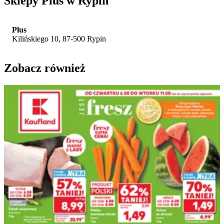
Sklepy Plus w Rypin
Plus
Kilińskiego 10, 87-500 Rypin
Zobacz również