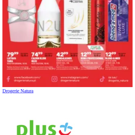
Drogerie Natura