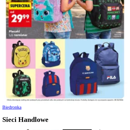
Biedronka
Sieci Handlowe