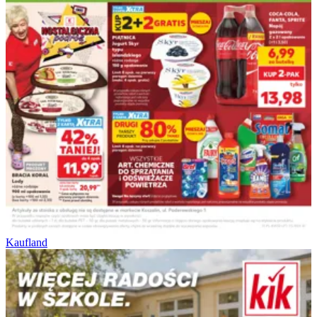
Kaufland