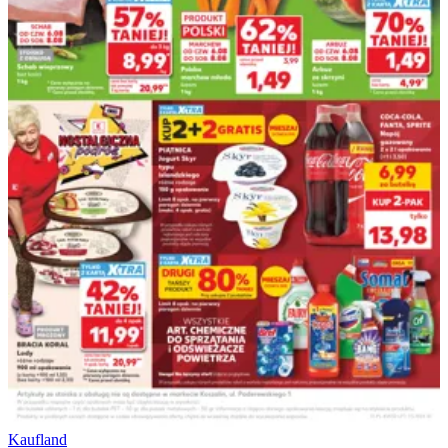
Kaufland