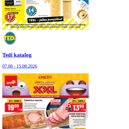
Tedi katalog
07.08 - 15.08.2026