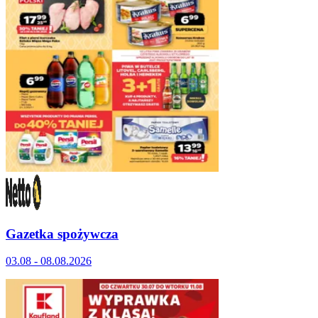
Gazetka spożywcza
03.08 - 08.08.2026