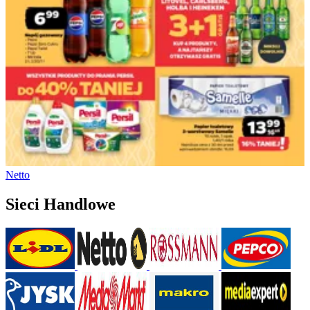
Netto
Sieci Handlowe