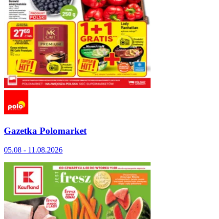
Gazetka Polomarket
05.08 - 11.08.2026